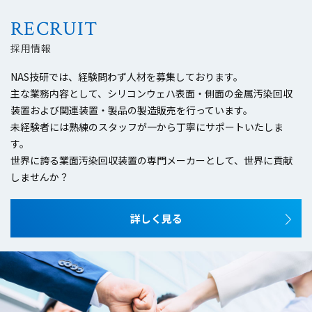
2025年12月27日(土) ～ 2026年1月4日(日)
RECRUIT
休業期間中にいただいたお問合せについては、2026
年1月5日(月)より順次回答させていただきます。
採用情報
皆様には大変ご不便をおかけいたしますが、何卒ご理
解の程お願い申し上げます。
NAS技研では、経験問わず人材を募集しております。
主な業務内容として、シリコンウェハ表面・側面の金属汚染回収
装置および
関連装置・製品の製造販売を行っています。
2025.08.20
未経験者には熟練のスタッフが一から丁寧にサポートいたしま
展示会のお知らせ
す。
平素は格別のご高配を賜り、厚く御礼申し上げます。
世界に誇る業面汚染回収装置の専門メーカーとして、世界に貢献
さて、来る2025年9月4日に幕張メッセで開催される
しませんか？
「JASIS 2025」
に出展致します。
会期中は、主力製品のSC-9100を展示致します。
お忙しいところを恐縮ですが、皆様お誘いあわせの上
詳しく見る
ご来場くださいますよう宜しくお願い申し上げます。
■主催：一般社団法人日本分析機器工業会、一般社団
法人日本科学機器協会
■会期：2025年9月3日(水) ～ 5日(金) 3日間 10:00～
17:00
■会場：幕張メッセ国際展示場・会議場