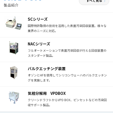
すべて見る
2026.03.19
製品紹介
SEMICON China 2026
「SEMICON China 2026」
に参加いたします。
会期中は、SC-9100とVPDBOX-300-5Mを展示致しま
SCシリーズ
す。
国際特許取得の技術を活用した表面汚染回収装置。様々な
皆様のご来場を心よりお待ち申し上げております。
業界のニーズに対応。
■主催：SEMI and CECC
NACシリーズ
■会期：2026年3月25日(水) ～ 2026年3月27日(金)
3日間
フルオートメーションで表面汚染回収が行える回収装置の
スタンダード製品。
■会場：Shanghai New International Expo Centre
バルクエッチング装置
2025.12.22
オゾンとHFを使用してシリコンウェーハのバルクエッチン
年末年始休暇のお知らせ
グを実施します。
平素は格別のお引き立てをいただき厚くお礼申し上げ
ます。
弊社では、誠に勝手ながら下記日程を年末年始休暇と
気相分解用 VPDBOX
させていただきます。
クリーンドラフトからVPD BOX、ピンセットなどの汚染回
収サポート製品。
■年末年始休暇期間